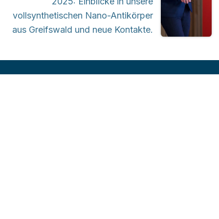
2025: Einblicke in unsere
vollsynthetischen Nano-Antikörper
aus Greifswald und neue Kontakte.
Vollsynthetische Nano-Antikörper
tierversuchsfrei, präzise, in Wochen statt
Monaten.
NAVIGATION
RECHTLICHES
Technologie
Impressum
News
Datenschutz
Kontakt