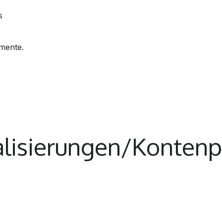
s
mente.
kalisierungen/Konten