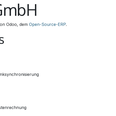
 GmbH
 von Odoo, dem
Open-Source-ERP
.
s
nksynchronisierung
ostenrechnung